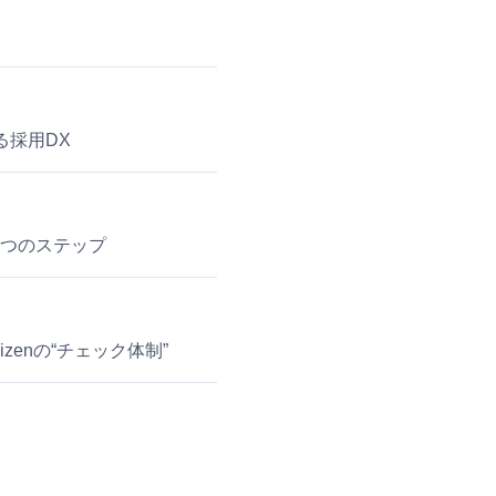
する採用DX
、2つのステップ
enの“チェック体制”