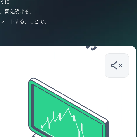
うに。
。変え続ける。
グレートする）ことで、